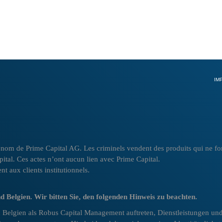
IM
om de Prime Capital AG. Les criminels vendent des produits qui ne font p
apital. Ces actes n’ont aucun lien avec Prime Capital.
t aux clients institutionnels.
d Belgien. Wir bitten Sie, den folgenden Hinweis zu beachten.
d Belgien als Robus Capital Management auftreten, Dienstleistungen und