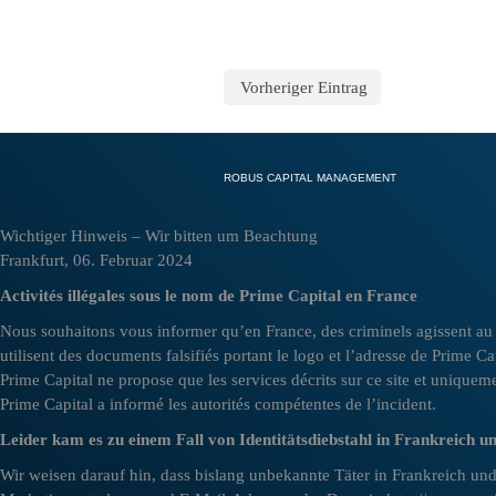
Vorheriger Eintrag
ROBUS CAPITAL MANAGEMENT
Wichtiger Hinweis – Wir bitten um Beachtung
Frankfurt, 06. Februar 2024
Activités illégales sous le nom de Prime Capital en France
Nous souhaitons vous informer qu’en France, des criminels agissent au n
utilisent des documents falsifiés portant le logo et l’adresse de Prime C
Prime Capital ne propose que les services décrits sur ce site et uniquemen
Prime Capital a informé les autorités compétentes de l’incident.
Leider kam es zu einem Fall von Identitätsdiebstahl in Frankreich un
Wir weisen darauf hin, dass bislang unbekannte Täter in Frankreich un