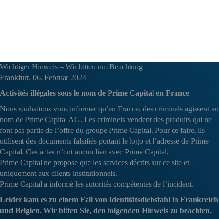
ROBUS CAPITAL MANAGEMENT
IMPRESSUM
DATENSCHUTZERKLÄRUNG
Wichtiger Hinweis – Wir bitten um Beachtung
Frankfurt, 06. Februar 2024
Activités illégales sous le nom de Prime Capital en France
Nous souhaitons vous informer qu’en France, des criminels agissent au
nom de Prime Capital AG. Les criminels vendent des produits qui ne
font pas partie de l’offre du groupe Prime Capital. Pour ce faire, ils
utilisent des documents falsifiés portant le logo et l’adresse de Prime
Capital. Ces actes n’ont aucun lien avec Prime Capital.
Prime Capital ne propose que les services décrits sur ce site et
uniquement aux clients institutionnels.
Prime Capital a informé les autorités compétentes de l’incident.
Leider kam es zu einem Fall von Identitätsdiebstahl in Frankreich
und Belgien. Wir bitten Sie, den folgenden Hinweis zu beachten.