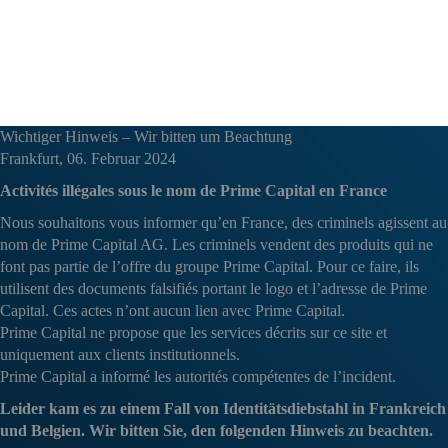
ROBUS CAPITAL MANAGEMENT
IMPRESSUM
DATENSCHUTZERKLÄRUNG
Wichtiger Hinweis – Wir bitten um Beachtung
Frankfurt, 06. Februar 2024
Activités illégales sous le nom de Prime Capital en France
Nous souhaitons vous informer qu’en France, des criminels agissent au
nom de Prime Capital AG. Les criminels vendent des produits qui ne
font pas partie de l’offre du groupe Prime Capital. Pour ce faire, ils
utilisent des documents falsifiés portant le logo et l’adresse de Prime
Capital. Ces actes n’ont aucun lien avec Prime Capital.
Prime Capital ne propose que les services décrits sur ce site et
uniquement aux clients institutionnels.
Prime Capital a informé les autorités compétentes de l’incident.
Leider kam es zu einem Fall von Identitätsdiebstahl in Frankreich
und Belgien. Wir bitten Sie, den folgenden Hinweis zu beachten.