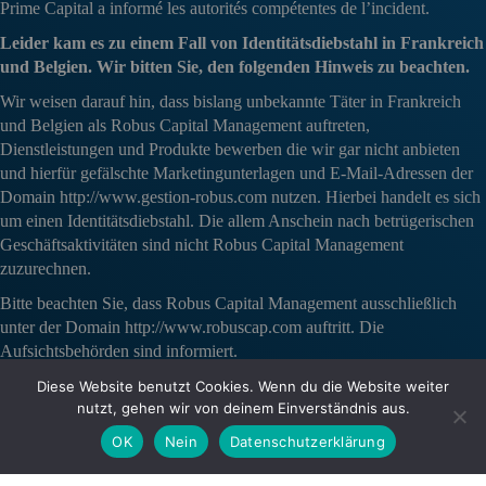
Prime Capital a informé les autorités compétentes de l’incident.
Leider kam es zu einem Fall von Identitätsdiebstahl in Frankreich
und Belgien. Wir bitten Sie, den folgenden Hinweis zu beachten.
Wir weisen darauf hin, dass bislang unbekannte Täter in Frankreich
und Belgien als Robus Capital Management auftreten,
Dienstleistungen und Produkte bewerben die wir gar nicht anbieten
und hierfür gefälschte Marketingunterlagen und E-Mail-Adressen der
Domain http://www.gestion-robus.com nutzen. Hierbei handelt es sich
um einen Identitätsdiebstahl. Die allem Anschein nach betrügerischen
Geschäftsaktivitäten sind nicht Robus Capital Management
zuzurechnen.
Bitte beachten Sie, dass Robus Capital Management ausschließlich
unter der Domain http://www.robuscap.com auftritt. Die
Aufsichtsbehörden sind informiert.
Bei Fragen wenden Sie sich gerne an uns unter:
Diese Website benutzt Cookies. Wenn du die Website weiter
nutzt, gehen wir von deinem Einverständnis aus.
Telefon: +49 69 6770 174 60 E-Mail: contact@robuscap.com
OK
Nein
Datenschutzerklärung
Schließen